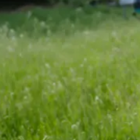
Energie neu d
Steigende Strom- und Heizk
Abhängigkeit vom Energiema
der eigenen Energieversorgu
kurzfristige Einsparungen, 
Planbare Energiekosten
Mehr Unabhängigkeit vom M
Langfristige Entlastung des 
Den Werterhalt und die Zukun
Beratung vereinbaren