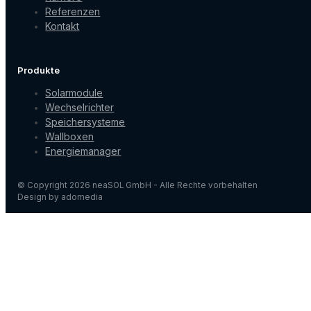
Referenzen
Kontakt
Produkte
Solarmodule
Wechselrichter
Speichersysteme
Wallboxen
Energiemanager
© Copyright 2026 neaSOL GmbH - Alle Rechte vorbehalten
Design by adomedia